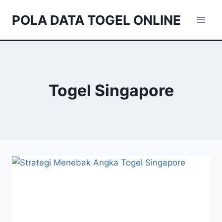
Skip
POLA DATA TOGEL ONLINE
to
content
Togel Singapore