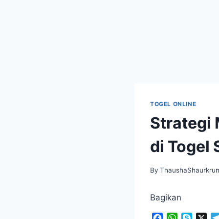
TOGEL ONLINE
Strateg
di Togel
By
ThaushaShaurkru
Bagikan
F
W
S
X