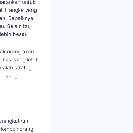
sarankan untuk
lih angka yang
nan. Sebaiknya
. Selain itu,
lebih besar.
nyak orang akan
nasi yang lebih
dalah strategi
un yang
meningkatkan
kelompok orang