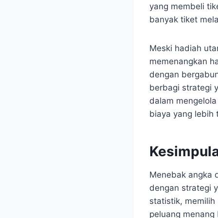
yang membeli ti
banyak tiket mela
Meski hadiah utam
memenangkan hadia
dengan bergabung
berbagi strategi 
dalam mengelola 
biaya yang lebih 
Kesimpul
Menebak angka d
dengan strategi 
statistik, memil
peluang menang b