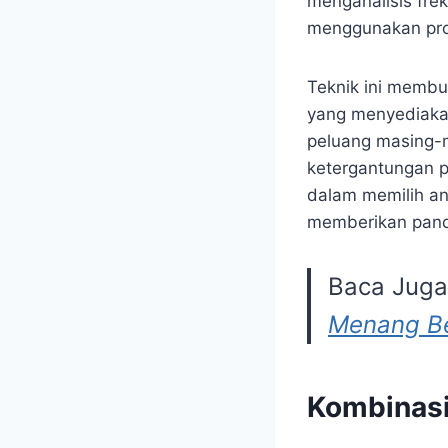
menganalisis fre
menggunakan proba
Teknik ini membu
yang menyediaka
peluang masing-
ketergantungan 
dalam memilih ang
memberikan pandu
Baca Jug
Menang B
Kombinas