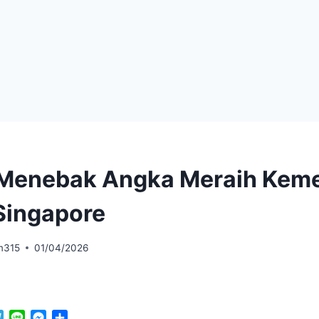
i Menebak Angka Meraih Ke
 Singapore
m315
01/04/2026
T
L
M
S