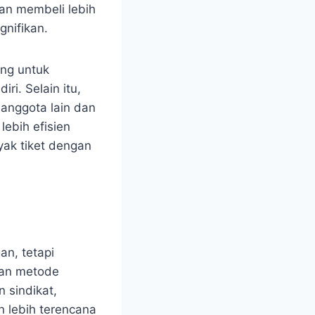
an membeli lebih
gnifikan.
ang untuk
i. Selain itu,
anggota lain dan
lebih efisien
yak tiket dengan
n, tetapi
kan metode
 sindikat,
 lebih terencana