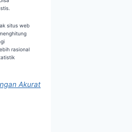
bisa
stis.
ak situs web
 menghitung
gi
bih rasional
atistik
ngan Akurat