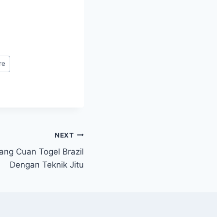
.
re
NEXT
ang Cuan Togel Brazil
Dengan Teknik Jitu