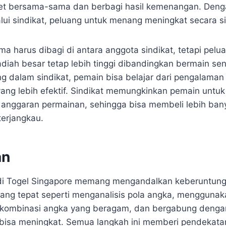
ket bersama-sama dan berbagi hasil kemenangan. Deng
lui sindikat, peluang untuk menang meningkat secara si
a harus dibagi di antara anggota sindikat, tetapi pelu
h besar tetap lebih tinggi dibandingkan bermain sendir
 dalam sindikat, pemain bisa belajar dari pengalaman 
yang lebih efektif. Sindikat memungkinkan pemain untuk 
anggaran permainan, sehingga bisa membeli lebih ban
terjangkau.
an
i Togel Singapore memang mengandalkan keberuntunga
yang tepat seperti menganalisis pola angka, mengguna
ih kombinasi angka yang beragam, dan bergabung dengan
isa meningkat. Semua langkah ini memberi pendekatan