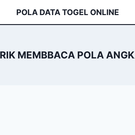
POLA DATA TOGEL ONLINE
RIK MEMBBACA POLA ANG