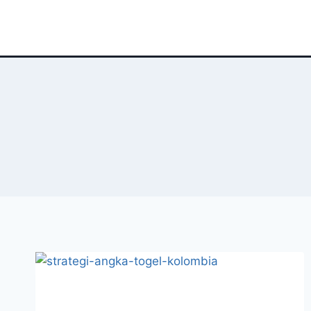
Skip
to
content