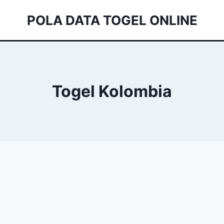
POLA DATA TOGEL ONLINE
Togel Kolombia