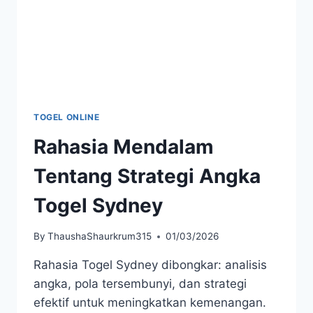
TOGEL ONLINE
Rahasia Mendalam
Tentang Strategi Angka
Togel Sydney
By
ThaushaShaurkrum315
01/03/2026
Rahasia Togel Sydney dibongkar: analisis
angka, pola tersembunyi, dan strategi
efektif untuk meningkatkan kemenangan.