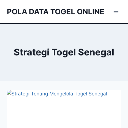
Skip
POLA DATA TOGEL ONLINE
to
content
Strategi Togel Senegal