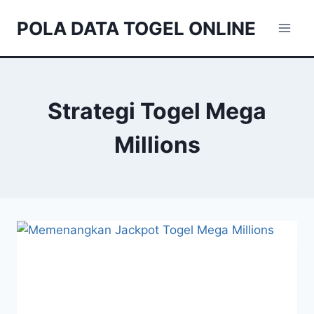
Skip
POLA DATA TOGEL ONLINE
to
content
Strategi Togel Mega
Millions