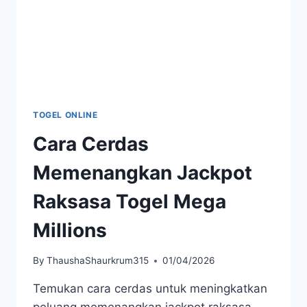
TOGEL ONLINE
Cara Cerdas
Memenangkan Jackpot
Raksasa Togel Mega
Millions
By
ThaushaShaurkrum315
01/04/2026
Temukan cara cerdas untuk meningkatkan