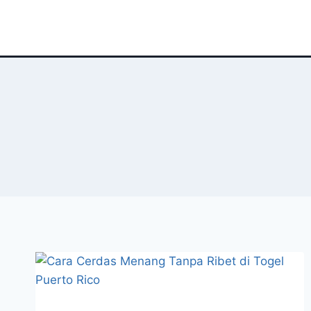
Skip
to
content