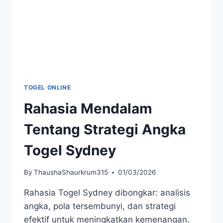
TOGEL ONLINE
Rahasia Mendalam
Tentang Strategi Angka
Togel Sydney
By
ThaushaShaurkrum315
01/03/2026
Rahasia Togel Sydney dibongkar: analisis
angka, pola tersembunyi, dan strategi
efektif untuk meningkatkan kemenangan.