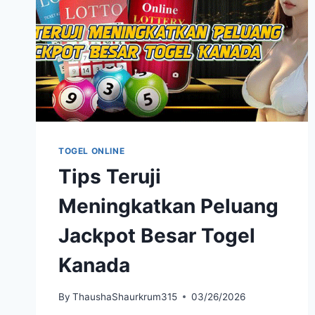
TOGEL ONLINE
Tips Teruji
Meningkatkan Peluang
Jackpot Besar Togel
Kanada
By
ThaushaShaurkrum315
03/26/2026