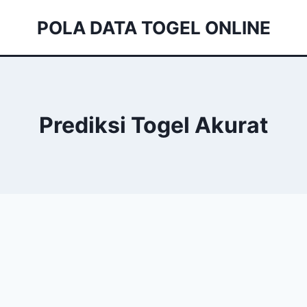
POLA DATA TOGEL ONLINE
Prediksi Togel Akurat