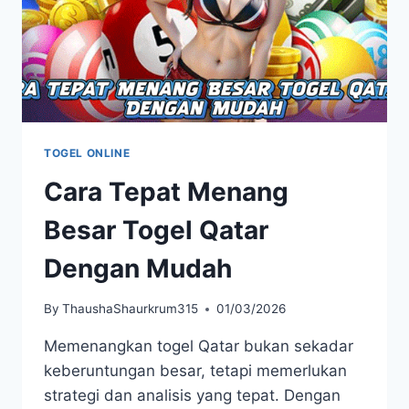
TOGEL ONLINE
Cara Tepat Menang
Besar Togel Qatar
Dengan Mudah
By
ThaushaShaurkrum315
01/03/2026
Memenangkan togel Qatar bukan sekadar
keberuntungan besar, tetapi memerlukan
strategi dan analisis yang tepat. Dengan