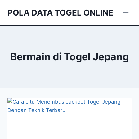
Skip
POLA DATA TOGEL ONLINE
to
content
Bermain di Togel Jepang