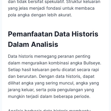
dan tidak bersifat spekulatif. Struktur keluaran
yang jelas menjadi fondasi untuk membaca
pola angka dengan lebih akurat.
Pemanfaatan Data Historis
Dalam Analisis
Data historis memegang peranan penting
dalam menguraikan kombinasi angka Bullseye.
Setiap hasil keluaran perlu dicatat secara rapi
dan berurutan. Dengan data historis, dapat
dilihat angka yang sering muncul, angka yang
jarang keluar, serta pola pengulangan yang
mungkin terjadi dalam beberapa periode.
Analisis berbasis data historis membantu