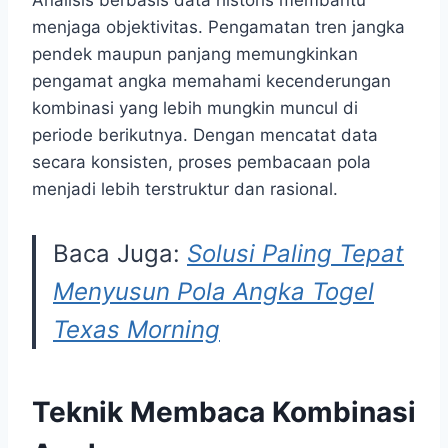
menjaga objektivitas. Pengamatan tren jangka
pendek maupun panjang memungkinkan
pengamat angka memahami kecenderungan
kombinasi yang lebih mungkin muncul di
periode berikutnya. Dengan mencatat data
secara konsisten, proses pembacaan pola
menjadi lebih terstruktur dan rasional.
Baca Juga:
Solusi Paling Tepat
Menyusun Pola Angka Togel
Texas Morning
Teknik Membaca Kombinasi