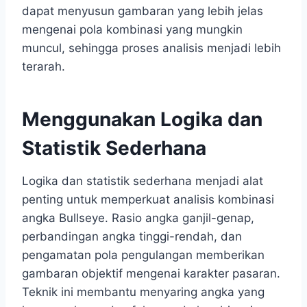
dapat menyusun gambaran yang lebih jelas
mengenai pola kombinasi yang mungkin
muncul, sehingga proses analisis menjadi lebih
terarah.
Menggunakan Logika dan
Statistik Sederhana
Logika dan statistik sederhana menjadi alat
penting untuk memperkuat analisis kombinasi
angka Bullseye. Rasio angka ganjil-genap,
perbandingan angka tinggi-rendah, dan
pengamatan pola pengulangan memberikan
gambaran objektif mengenai karakter pasaran.
Teknik ini membantu menyaring angka yang