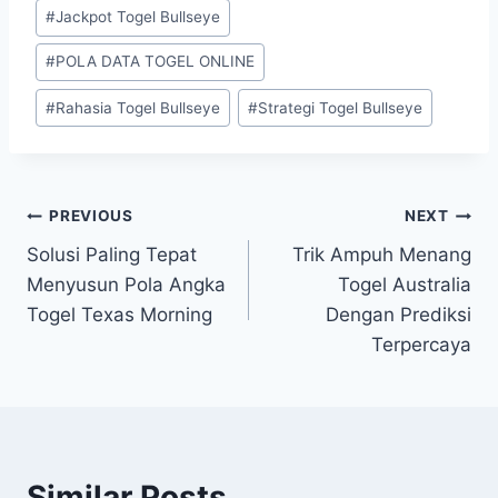
Post
#
Jackpot Togel Bullseye
Tags:
#
POLA DATA TOGEL ONLINE
#
Rahasia Togel Bullseye
#
Strategi Togel Bullseye
Post
PREVIOUS
NEXT
Solusi Paling Tepat
Trik Ampuh Menang
navigation
Menyusun Pola Angka
Togel Australia
Togel Texas Morning
Dengan Prediksi
Terpercaya
Similar Posts