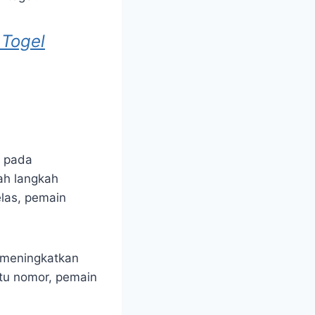
 Togel
b
a pada
ah langkah
elas, pemain
 meningkatkan
tu nomor, pemain