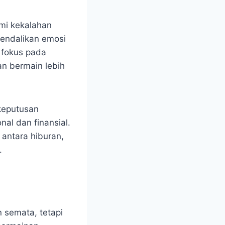
mi kekalahan
endalikan emosi
 fokus pada
n bermain lebih
 keputusan
al dan finansial.
antara hiburan,
.
 semata, tetapi