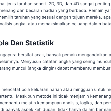
nal jenis taruhan seperti 2D, 3D, dan 4D sangat penting
g menang dan besaran hadiah yang berbeda. Pemain ya
t memilih taruhan yang sesuai dengan tujuan mereka, ap
analisis angka, atau memaksimalkan peluang dalam batas
ola Dan Statistik
ingapura bersifat acak, banyak pemain mengandalkan ana
belumnya. Menyusun catatan angka yang sering muncul
arang muncul (angka dingin) dapat membantu membuat 
mencatat pola keluaran harian atau mingguan untuk m
rtentu. Meskipun metode ini tidak menjamin kemenang
 membantu melatih kemampuan analisis, logika, dan pemi
 di banyak aspek kehidupan, tidak hanya dalam bermain