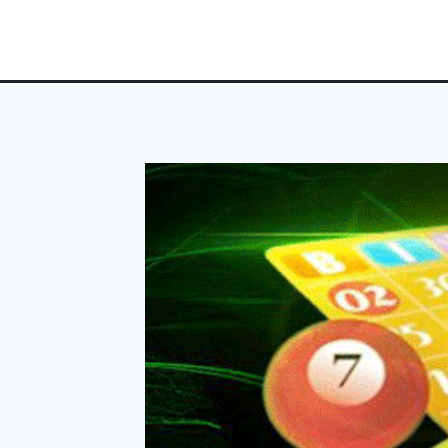
Skip
to
content