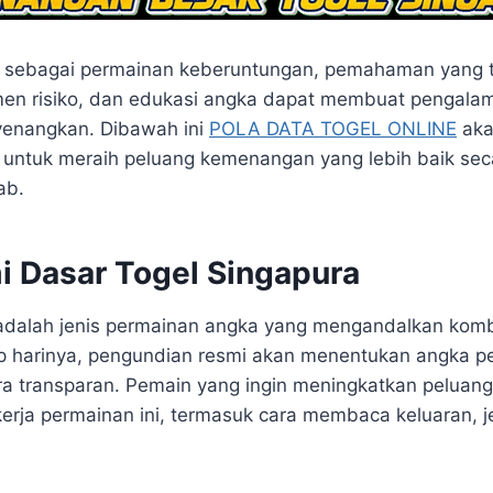
l sebagai permainan keberuntungan, pemahaman yang t
men risiko, dan edukasi angka dapat membuat pengala
yenangkan. Dibawah ini
POLA DATA TOGEL ONLINE
aka
untuk meraih peluang kemenangan yang lebih baik secar
ab.
Dasar Togel Singapura
adalah jenis permainan angka yang mengandalkan komb
ap harinya, pengundian resmi akan menentukan angka 
 transparan. Pemain yang ingin meningkatkan peluang
rja permainan ini, termasuk cara membaca keluaran, je