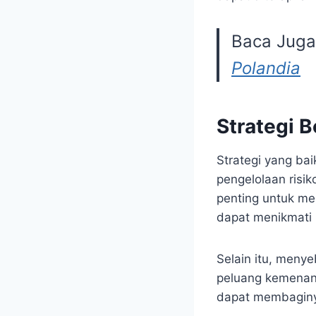
Baca Jug
Polandia
Strategi 
Strategi yang bai
pengelolaan risik
penting untuk me
dapat menikmati 
Selain itu, meny
peluang kemenan
dapat membaginya